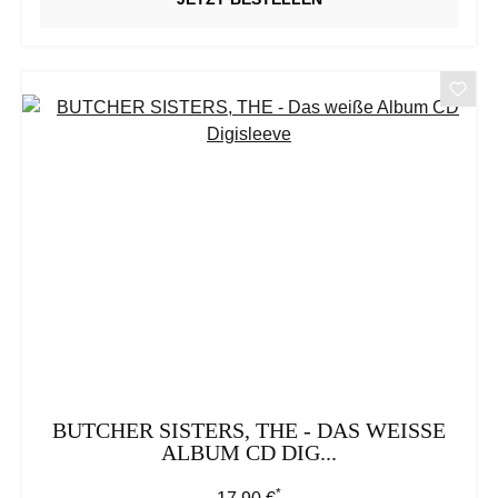
BUTCHER SISTERS, THE - DAS WEISSE A
LBUM CD DIG...
*
Regulärer Preis: