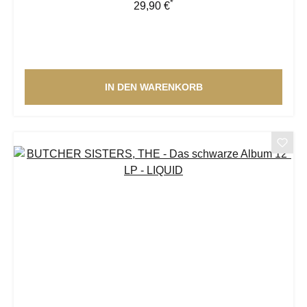
*
Regulärer Preis:
29,90 €
IN DEN WARENKORB