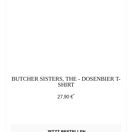
BUTCHER SISTERS, THE - DOSENBIER T-
SHIRT
*
Regulärer Preis:
27,90 €
JETZT BESTELLEN