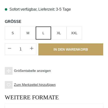
Sofort verfügbar, Lieferzeit: 3-5 Tage
auswählen
GRÖSSE
S
M
L
XL
XXL
Produkt Anzahl: Gib den gewünschten Wert e
IN DEN WARENKORB
Größentabelle anzeigen
Zum Merkzettel hinzufügen
WEITERE FORMATE