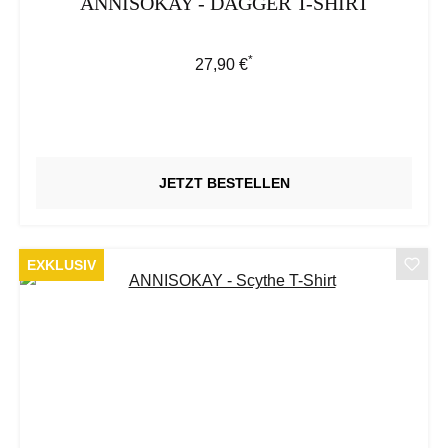
ANNISOKAY - DAGGER T-SHIRT
*
Regulärer Preis:
27,90 €
JETZT BESTELLEN
EXKLUSIV