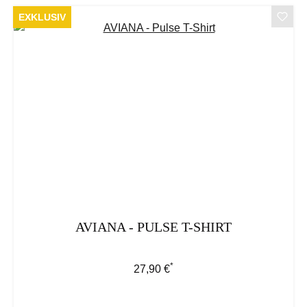
EXKLUSIV
AVIANA - PULSE T-SHIRT
*
Regulärer Preis:
27,90 €