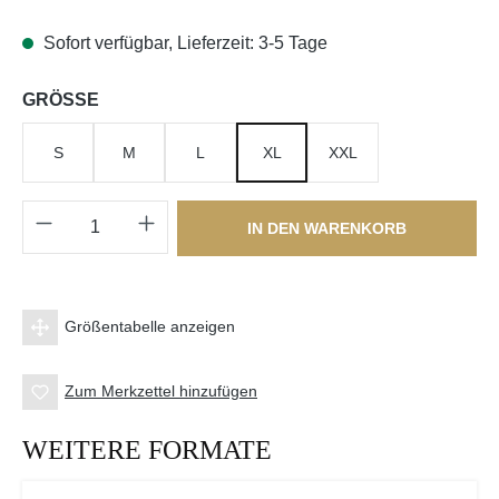
Sofort verfügbar, Lieferzeit: 3-5 Tage
auswählen
GRÖSSE
S
M
L
XL
XXL
Produkt Anzahl: Gib den gewünschten Wert e
IN DEN WARENKORB
Größentabelle anzeigen
Zum Merkzettel hinzufügen
WEITERE FORMATE