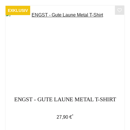
EXKLUSIV
ENGST - GUTE LAUNE METAL T-SHIRT
*
Regulärer Preis:
27,90 €