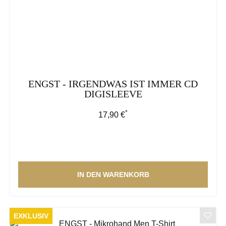
ENGST - IRGENDWAS IST IMMER CD
DIGISLEEVE
*
Regulärer Preis:
17,90 €
IN DEN WARENKORB
EXKLUSIV