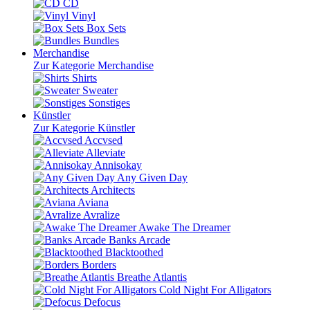
CD
Vinyl
Box Sets
Bundles
Merchandise
Zur Kategorie Merchandise
Shirts
Sweater
Sonstiges
Künstler
Zur Kategorie Künstler
Accvsed
Alleviate
Annisokay
Any Given Day
Architects
Aviana
Avralize
Awake The Dreamer
Banks Arcade
Blacktoothed
Borders
Breathe Atlantis
Cold Night For Alligators
Defocus