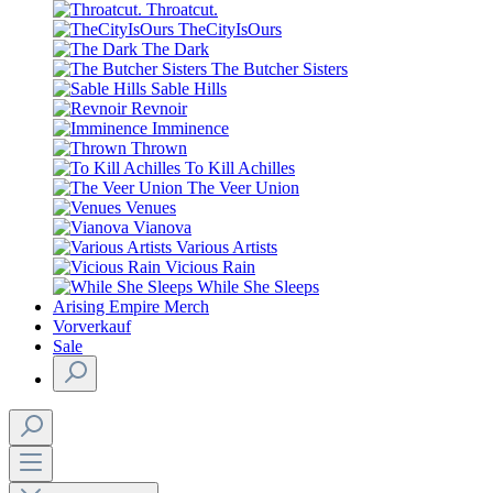
Throatcut.
TheCityIsOurs
The Dark
The Butcher Sisters
Sable Hills
Revnoir
Imminence
Thrown
To Kill Achilles
The Veer Union
Venues
Vianova
Various Artists
Vicious Rain
While She Sleeps
Arising Empire Merch
Vorverkauf
Sale