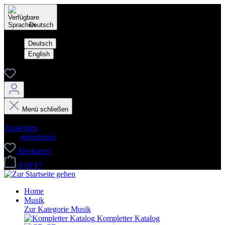
Deutsch
Deutsch
English
Menü schließen
Dein Konto
Anmelden
oder
registrieren
Merkzettel
0,00 €*
Home
Musik
Zur Kategorie Musik
Kompletter Katalog