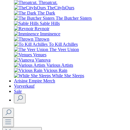
Throatcut.
TheCityIsOurs
The Dark
The Butcher Sisters
Sable Hills
Revnoir
Imminence
Thrown
To Kill Achilles
The Veer Union
Venues
Vianova
Various Artists
Vicious Rain
While She Sleeps
Arising Empire Merch
Vorverkauf
Sale