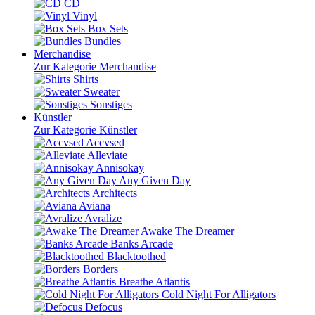
CD
Vinyl
Box Sets
Bundles
Merchandise
Zur Kategorie Merchandise
Shirts
Sweater
Sonstiges
Künstler
Zur Kategorie Künstler
Accvsed
Alleviate
Annisokay
Any Given Day
Architects
Aviana
Avralize
Awake The Dreamer
Banks Arcade
Blacktoothed
Borders
Breathe Atlantis
Cold Night For Alligators
Defocus