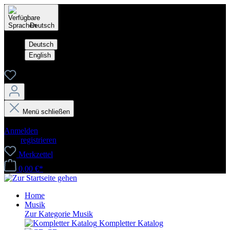
Deutsch
Deutsch
English
Menü schließen
Dein Konto
Anmelden
oder
registrieren
Merkzettel
0,00 €*
Home
Musik
Zur Kategorie Musik
Kompletter Katalog