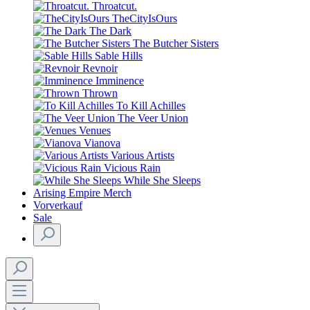
Throatcut.
TheCityIsOurs
The Dark
The Butcher Sisters
Sable Hills
Revnoir
Imminence
Thrown
To Kill Achilles
The Veer Union
Venues
Vianova
Various Artists
Vicious Rain
While She Sleeps
Arising Empire Merch
Vorverkauf
Sale