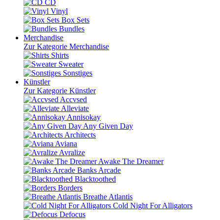
CD
Vinyl
Box Sets
Bundles
Merchandise
Zur Kategorie Merchandise
Shirts
Sweater
Sonstiges
Künstler
Zur Kategorie Künstler
Accvsed
Alleviate
Annisokay
Any Given Day
Architects
Aviana
Avralize
Awake The Dreamer
Banks Arcade
Blacktoothed
Borders
Breathe Atlantis
Cold Night For Alligators
Defocus