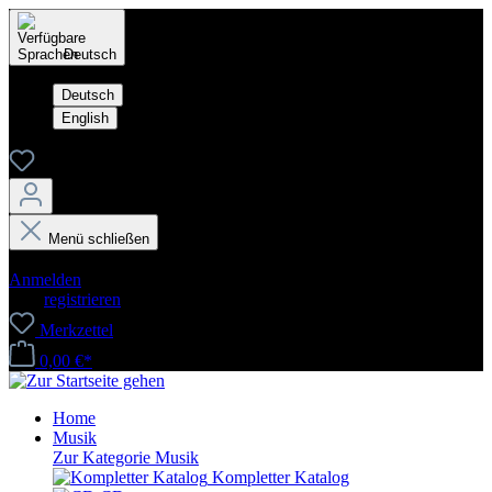
Deutsch
Deutsch
English
Menü schließen
Dein Konto
Anmelden
oder
registrieren
Merkzettel
0,00 €*
Home
Musik
Zur Kategorie Musik
Kompletter Katalog