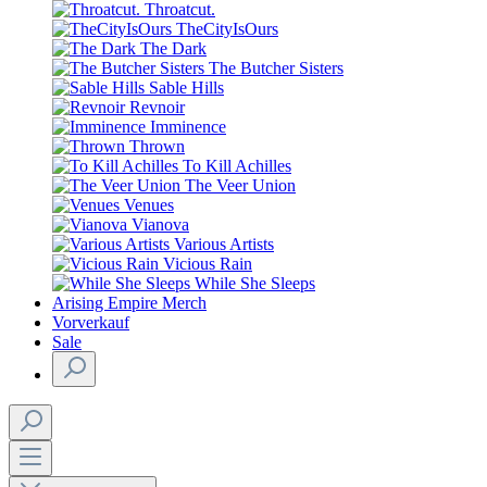
Throatcut.
TheCityIsOurs
The Dark
The Butcher Sisters
Sable Hills
Revnoir
Imminence
Thrown
To Kill Achilles
The Veer Union
Venues
Vianova
Various Artists
Vicious Rain
While She Sleeps
Arising Empire Merch
Vorverkauf
Sale