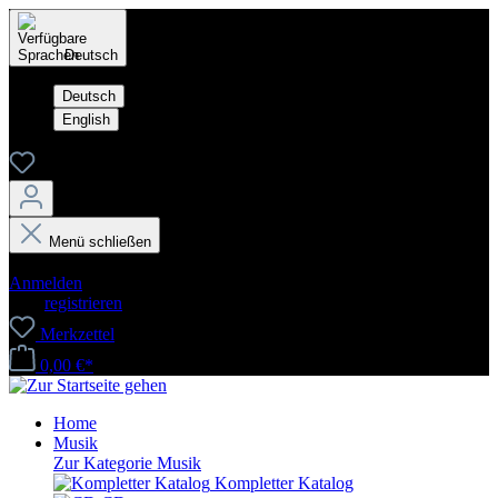
Deutsch
Deutsch
English
Menü schließen
Dein Konto
Anmelden
oder
registrieren
Merkzettel
0,00 €*
Home
Musik
Zur Kategorie Musik
Kompletter Katalog