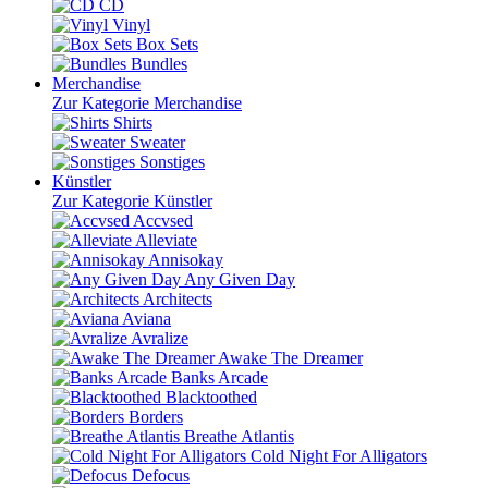
CD
Vinyl
Box Sets
Bundles
Merchandise
Zur Kategorie Merchandise
Shirts
Sweater
Sonstiges
Künstler
Zur Kategorie Künstler
Accvsed
Alleviate
Annisokay
Any Given Day
Architects
Aviana
Avralize
Awake The Dreamer
Banks Arcade
Blacktoothed
Borders
Breathe Atlantis
Cold Night For Alligators
Defocus