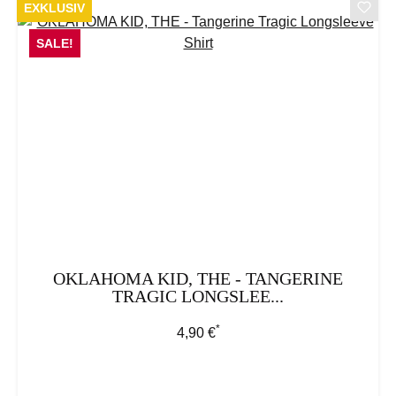
EXKLUSIV
SALE!
OKLAHOMA KID, THE - TANGERINE
TRAGIC LONGSLEE...
*
Regulärer Preis:
4,90 €