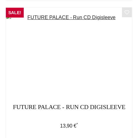
SALE!
FUTURE PALACE - RUN CD DIGISLEEVE
*
Regulärer Preis:
13,90 €