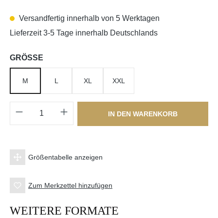
Versandfertig innerhalb von 5 Werktagen
Lieferzeit 3-5 Tage innerhalb Deutschlands
auswählen
GRÖSSE
M
L
XL
XXL
Produkt Anzahl: Gib den gewünschten Wert e
IN DEN WARENKORB
Größentabelle anzeigen
Zum Merkzettel hinzufügen
WEITERE FORMATE