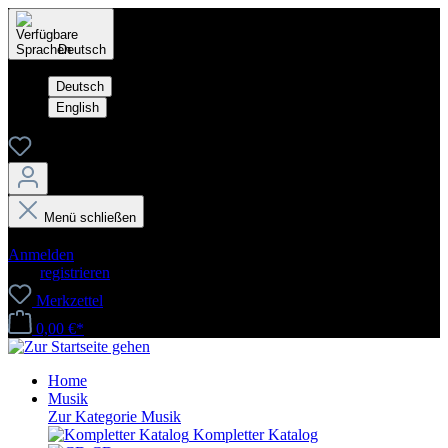
Deutsch
Deutsch
English
Menü schließen
Dein Konto
Anmelden
oder
registrieren
Merkzettel
0,00 €*
Home
Musik
Zur Kategorie Musik
Kompletter Katalog