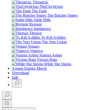
Throatcut.
TheCityIsOurs
The Dark
The Butcher Sisters
Sable Hills
Revnoir
Imminence
Thrown
To Kill Achilles
The Veer Union
Venues
Vianova
Various Artists
Vicious Rain
While She Sleeps
Arising Empire Merch
Vorverkauf
Sale