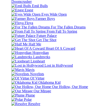
Doomcrusher
Emil Bulls
Engst
Eyes Wide Open
Farmer Boys
Floya
For The Fallen Dreams
From Fall To Spring
Future Palace
Get The Shot
Half Me
Heart Of A Coward
Hopsydian
Landmvrks
Lionheart
Lost in Hollywood
Mavis
Novelists
Of Virtue
Oklahoma Kid
Our Hollow, Our Home
Our Mirage
Plume
Polar
Resolve