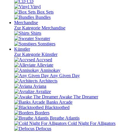
CD
Vinyl
Box Sets
Bundles
Merchandise
Zur Kategorie Merchandise
Shirts
Sweater
Sonstiges
Künstler
Zur Kategorie Künstler
Accvsed
Alleviate
Annisokay
Any Given Day
Architects
Aviana
Avralize
Awake The Dreamer
Banks Arcade
Blacktoothed
Borders
Breathe Atlantis
Cold Night For Alligators
Defocus