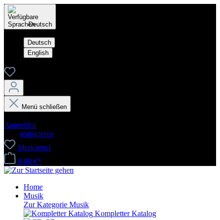
Deutsch
Deutsch
English
Menü schließen
Dein Konto
Anmelden
oder
registrieren
Merkzettel
0,00 €*
Home
Musik
Zur Kategorie Musik
Kompletter Katalog