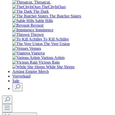
Throatcut.
TheCityIsOurs
The Dark
The Butcher Sisters
Sable Hills
Revnoir
Imminence
Thrown
To Kill Achilles
The Veer Union
Venues
Vianova
Various Artists
Vicious Rain
While She Sleeps
Arising Empire Merch
Vorverkauf
Sale