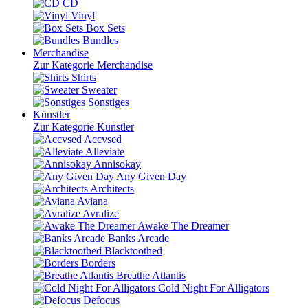
CD
Vinyl
Box Sets
Bundles
Merchandise
Zur Kategorie Merchandise
Shirts
Sweater
Sonstiges
Künstler
Zur Kategorie Künstler
Accvsed
Alleviate
Annisokay
Any Given Day
Architects
Aviana
Avralize
Awake The Dreamer
Banks Arcade
Blacktoothed
Borders
Breathe Atlantis
Cold Night For Alligators
Defocus