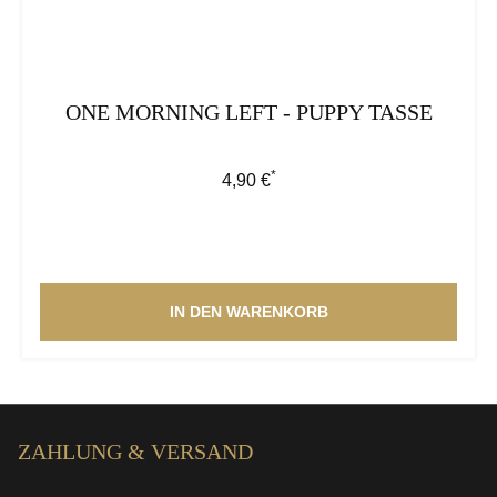
ONE MORNING LEFT - PUPPY TASSE
*
Regulärer Preis:
4,90 €
IN DEN WARENKORB
ZAHLUNG & VERSAND