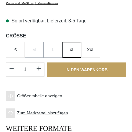
Preise inkl. MwSt. zzgl. Versandkosten
Sofort verfügbar, Lieferzeit: 3-5 Tage
auswählen
GRÖSSE
S
M
L
XL
XXL
(DIESE OPTION IST ZURZEIT NICHT VERFÜGBAR.)
(DIESE OPTION IST ZURZEIT NICHT VERFÜGBA
Produkt Anzahl: Gib den gewünschten Wert e
IN DEN WARENKORB
Größentabelle anzeigen
Zum Merkzettel hinzufügen
WEITERE FORMATE