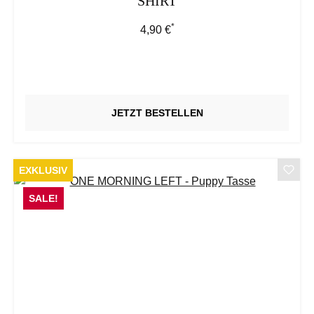
SHIRT
*
Regulärer Preis:
4,90 €
JETZT BESTELLEN
EXKLUSIV
SALE!