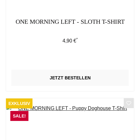
ONE MORNING LEFT - SLOTH T-SHIRT
*
Regulärer Preis:
4,90 €
JETZT BESTELLEN
EXKLUSIV
SALE!