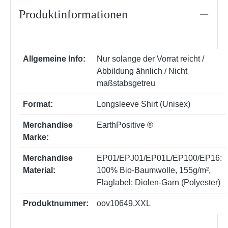
Produktinformationen
Allgemeine Info:
Nur solange der Vorrat reicht /
Abbildung ähnlich / Nicht
maßstabsgetreu
Format:
Longsleeve Shirt (Unisex)
Merchandise
EarthPositive ®
Marke:
Merchandise
EP01/EPJ01/EP01L/EP100/EP16:
Material:
100% Bio-Baumwolle, 155g/m²
,
Flaglabel: Diolen-Garn (Polyester)
Produktnummer:
oov10649.XXL