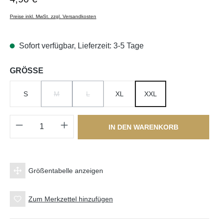
Preise inkl. MwSt. zzgl. Versandkosten
Sofort verfügbar, Lieferzeit: 3-5 Tage
auswählen
GRÖSSE
S
M
L
XL
XXL
(DIESE OPTION IST ZURZEIT NICHT VERFÜGBAR.)
(DIESE OPTION IST ZURZEIT NICHT VERFÜGBA
Produkt Anzahl: Gib den gewünschten Wert e
IN DEN WARENKORB
Größentabelle anzeigen
Zum Merkzettel hinzufügen