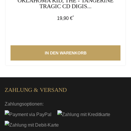
OKLAHOMA KID, THE - TANGERINE
TRAGIC CD DIGIS...
*
Regulärer Preis:
19,90 €
IN DEN WARENKORB
ZAHLUNG & VERSAND
Zahlungsoptionen: