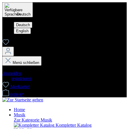
Deutsch
Deutsch
English
Menü schließen
Dein Konto
Anmelden
oder
registrieren
Merkzettel
0,00 €*
Home
Musik
Zur Kategorie Musik
Kompletter Katalog