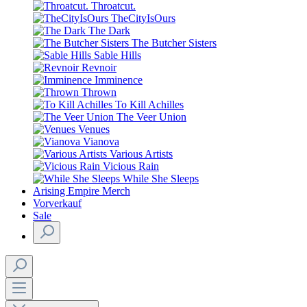
Throatcut.
TheCityIsOurs
The Dark
The Butcher Sisters
Sable Hills
Revnoir
Imminence
Thrown
To Kill Achilles
The Veer Union
Venues
Vianova
Various Artists
Vicious Rain
While She Sleeps
Arising Empire Merch
Vorverkauf
Sale