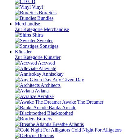
CD
Vinyl
Box Sets
Bundles
Merchandise
Zur Kategorie Merchandise
Shirts
Sweater
Sonstiges
Künstler
Zur Kategorie Künstler
Accvsed
Alleviate
Annisokay
Any Given Day
Architects
Aviana
Avralize
Awake The Dreamer
Banks Arcade
Blacktoothed
Borders
Breathe Atlantis
Cold Night For Alligators
Defocus