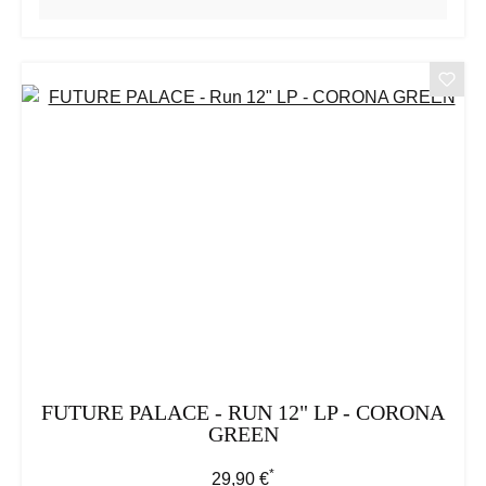
FUTURE PALACE - RUN 12" LP - CORONA
GREEN
*
Regulärer Preis:
29,90 €