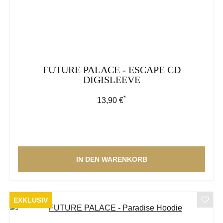
FUTURE PALACE - ESCAPE CD
DIGISLEEVE
*
Regulärer Preis:
13,90 €
IN DEN WARENKORB
EXKLUSIV