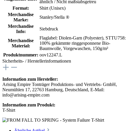
ähnlich / Nicht maßstabsgetreu
Format:
Shirt (Unisex)
Merchandise
Stanley/Stella ®
Marke:
Merchandise
Siebdruck
Info:
Flaglabel: Diolen-Garn (Polyester)
, STTU758:
Merchandise
100% gekämmte ringgesponnene Bio-
Material:
Baumwolle, Vorgewaschen, 150g/m²
Produktnummer:
oov12247.L
Sicherheits- / Herstellerinformationen
Information zum Hersteller:
Arising Empire Tonträger Produktions- und Vertriebs- GmbH,
Neumühlen 17, 22763 Hamburg, Deutschland, E-Mail:
info@arising-empire.com
Information zum Produkt:
T-Shirt
Ähnliche Artikel