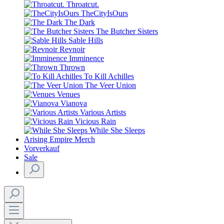
Throatcut.
TheCityIsOurs
The Dark
The Butcher Sisters
Sable Hills
Revnoir
Imminence
Thrown
To Kill Achilles
The Veer Union
Venues
Vianova
Various Artists
Vicious Rain
While She Sleeps
Arising Empire Merch
Vorverkauf
Sale