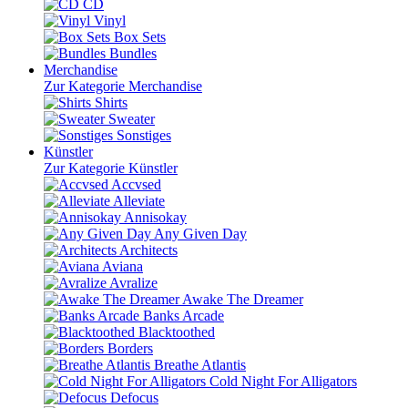
CD
Vinyl
Box Sets
Bundles
Merchandise
Zur Kategorie Merchandise
Shirts
Sweater
Sonstiges
Künstler
Zur Kategorie Künstler
Accvsed
Alleviate
Annisokay
Any Given Day
Architects
Aviana
Avralize
Awake The Dreamer
Banks Arcade
Blacktoothed
Borders
Breathe Atlantis
Cold Night For Alligators
Defocus