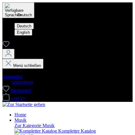
Deutsch
Deutsch
English
Menü schließen
Dein Konto
Anmelden
oder
registrieren
Merkzettel
0,00 €*
Home
Musik
Zur Kategorie Musik
Kompletter Katalog