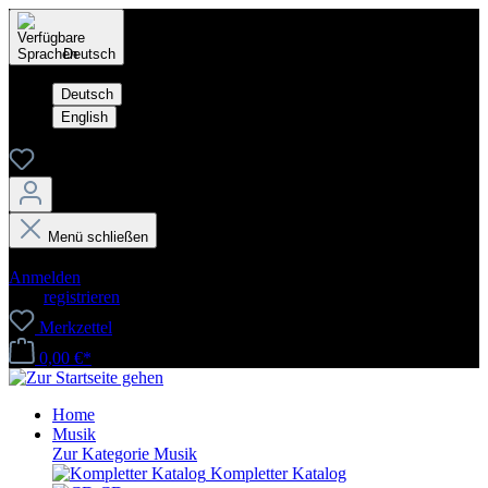
Deutsch
Deutsch
English
Menü schließen
Dein Konto
Anmelden
oder
registrieren
Merkzettel
0,00 €*
Home
Musik
Zur Kategorie Musik
Kompletter Katalog