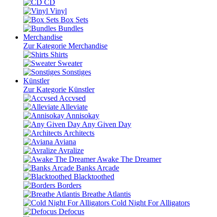
CD
Vinyl
Box Sets
Bundles
Merchandise
Zur Kategorie Merchandise
Shirts
Sweater
Sonstiges
Künstler
Zur Kategorie Künstler
Accvsed
Alleviate
Annisokay
Any Given Day
Architects
Aviana
Avralize
Awake The Dreamer
Banks Arcade
Blacktoothed
Borders
Breathe Atlantis
Cold Night For Alligators
Defocus