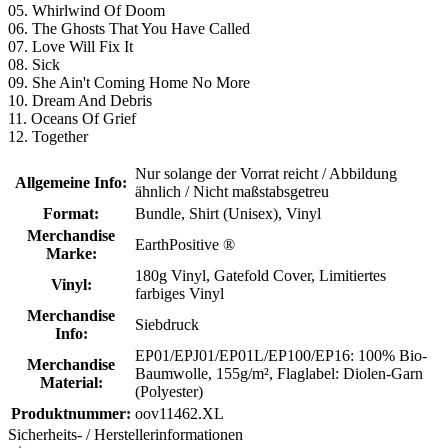
05. Whirlwind Of Doom
06. The Ghosts That You Have Called
07. Love Will Fix It
08. Sick
09. She Ain't Coming Home No More
10. Dream And Debris
11. Oceans Of Grief
12. Together
Nur solange der Vorrat reicht / Abbildung
Allgemeine Info:
ähnlich / Nicht maßstabsgetreu
Format:
Bundle
, Shirt (Unisex)
, Vinyl
Merchandise
EarthPositive ®
Marke:
180g Vinyl
, Gatefold Cover
, Limitiertes
Vinyl:
farbiges Vinyl
Merchandise
Siebdruck
Info:
EP01/EPJ01/EP01L/EP100/EP16: 100% Bio-
Merchandise
Baumwolle, 155g/m²
, Flaglabel: Diolen-Garn
Material:
(Polyester)
Produktnummer:
oov11462.XL
Sicherheits- / Herstellerinformationen