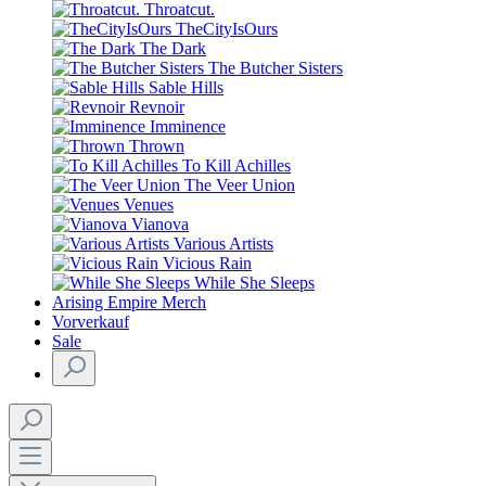
Throatcut.
TheCityIsOurs
The Dark
The Butcher Sisters
Sable Hills
Revnoir
Imminence
Thrown
To Kill Achilles
The Veer Union
Venues
Vianova
Various Artists
Vicious Rain
While She Sleeps
Arising Empire Merch
Vorverkauf
Sale