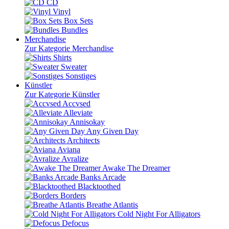
CD
Vinyl
Box Sets
Bundles
Merchandise
Zur Kategorie Merchandise
Shirts
Sweater
Sonstiges
Künstler
Zur Kategorie Künstler
Accvsed
Alleviate
Annisokay
Any Given Day
Architects
Aviana
Avralize
Awake The Dreamer
Banks Arcade
Blacktoothed
Borders
Breathe Atlantis
Cold Night For Alligators
Defocus