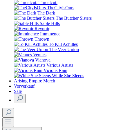
Throatcut.
TheCityIsOurs
The Dark
The Butcher Sisters
Sable Hills
Revnoir
Imminence
Thrown
To Kill Achilles
The Veer Union
Venues
Vianova
Various Artists
Vicious Rain
While She Sleeps
Arising Empire Merch
Vorverkauf
Sale