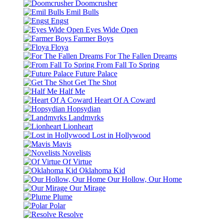
Doomcrusher
Emil Bulls
Engst
Eyes Wide Open
Farmer Boys
Floya
For The Fallen Dreams
From Fall To Spring
Future Palace
Get The Shot
Half Me
Heart Of A Coward
Hopsydian
Landmvrks
Lionheart
Lost in Hollywood
Mavis
Novelists
Of Virtue
Oklahoma Kid
Our Hollow, Our Home
Our Mirage
Plume
Polar
Resolve