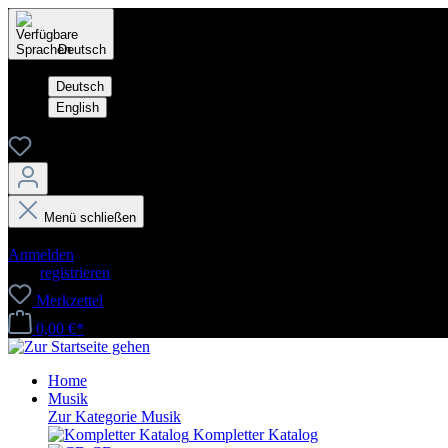
Deutsch
Deutsch
English
Menü schließen
Dein Konto
Anmelden
oder
registrieren
Merkzettel
0,00 €*
Home
Musik
Zur Kategorie Musik
Kompletter Katalog