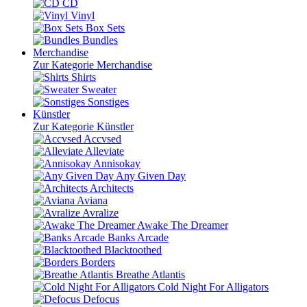
CD
Vinyl
Box Sets
Bundles
Merchandise
Zur Kategorie Merchandise
Shirts
Sweater
Sonstiges
Künstler
Zur Kategorie Künstler
Accvsed
Alleviate
Annisokay
Any Given Day
Architects
Aviana
Avralize
Awake The Dreamer
Banks Arcade
Blacktoothed
Borders
Breathe Atlantis
Cold Night For Alligators
Defocus