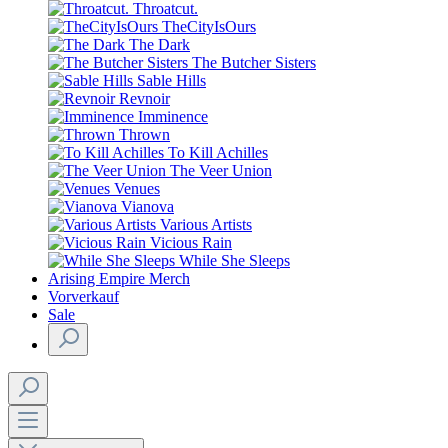
Throatcut.
TheCityIsOurs
The Dark
The Butcher Sisters
Sable Hills
Revnoir
Imminence
Thrown
To Kill Achilles
The Veer Union
Venues
Vianova
Various Artists
Vicious Rain
While She Sleeps
Arising Empire Merch
Vorverkauf
Sale