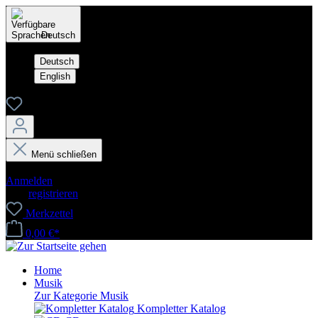
Deutsch
Deutsch
English
Menü schließen
Dein Konto
Anmelden
oder
registrieren
Merkzettel
0,00 €*
Home
Musik
Zur Kategorie Musik
Kompletter Katalog