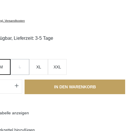
zzgl. Versandkosten
ügbar, Lieferzeit: 3-5 Tage
swählen
M
L
XL
XXL
(DIESE OPTION IST ZURZEIT NICHT VERFÜGBAR.)
Anzahl: Gib den gewünschten Wert ein oder
IN DEN WARENKORB
abelle anzeigen
kzettel hinzufügen