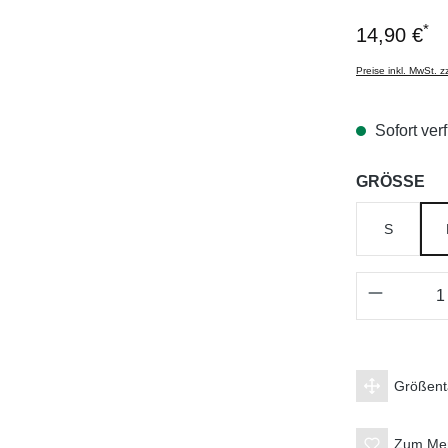
*
14,90 €
Preise inkl. MwSt. 
Sofort verf
au
GRÖSSE
S
Produkt 
Größent
Zum Mer