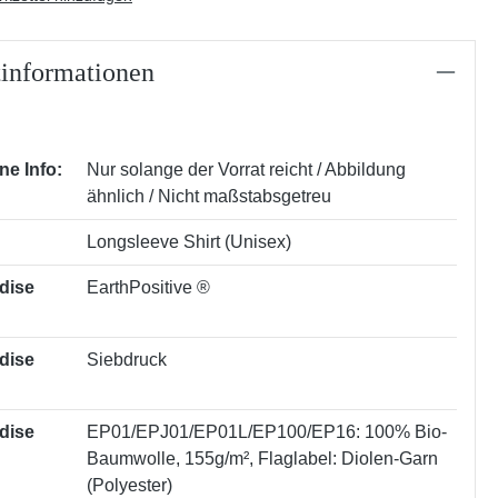
informationen
ne Info:
Nur solange der Vorrat reicht / Abbildung
ähnlich / Nicht maßstabsgetreu
Longsleeve Shirt (Unisex)
dise
EarthPositive ®
dise
Siebdruck
dise
EP01/EPJ01/EP01L/EP100/EP16: 100% Bio-
Baumwolle, 155g/m²
, Flaglabel: Diolen-Garn
(Polyester)