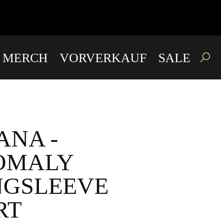
E MERCH
VORVERKAUF
SALE
ANA -
OMALY
NGSLEEVE
RT