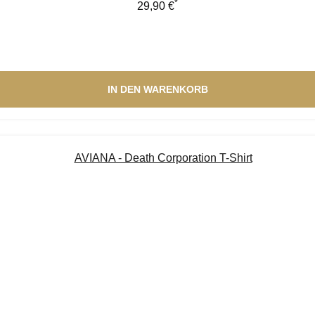
*
Regulärer Preis:
29,90 €
IN DEN WARENKORB