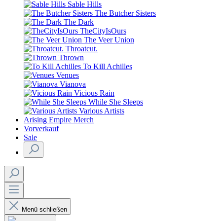
Sable Hills
The Butcher Sisters
The Dark
TheCityIsOurs
The Veer Union
Throatcut.
Thrown
To Kill Achilles
Venues
Vianova
Vicious Rain
While She Sleeps
Various Artists
Arising Empire Merch
Vorverkauf
Sale
Menü schließen