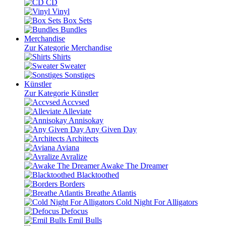
CD
Vinyl
Box Sets
Bundles
Merchandise
Zur Kategorie Merchandise
Shirts
Sweater
Sonstiges
Künstler
Zur Kategorie Künstler
Accvsed
Alleviate
Annisokay
Any Given Day
Architects
Aviana
Avralize
Awake The Dreamer
Blacktoothed
Borders
Breathe Atlantis
Cold Night For Alligators
Defocus
Emil Bulls