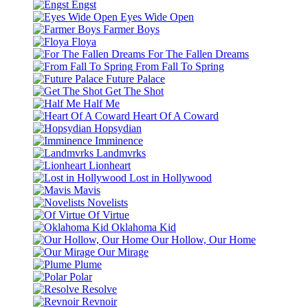
Engst
Eyes Wide Open
Farmer Boys
Floya
For The Fallen Dreams
From Fall To Spring
Future Palace
Get The Shot
Half Me
Heart Of A Coward
Hopsydian
Imminence
Landmvrks
Lionheart
Lost in Hollywood
Mavis
Novelists
Of Virtue
Oklahoma Kid
Our Hollow, Our Home
Our Mirage
Plume
Polar
Resolve
Revnoir