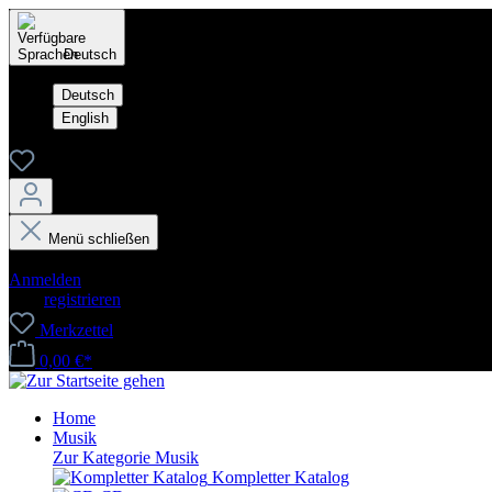
Deutsch
Deutsch
English
Menü schließen
Dein Konto
Anmelden
oder
registrieren
Merkzettel
0,00 €*
Home
Musik
Zur Kategorie Musik
Kompletter Katalog