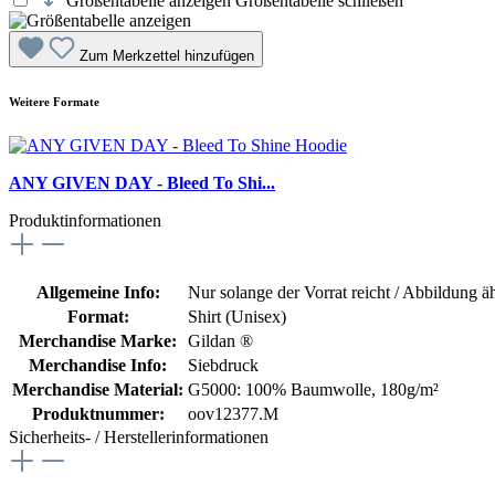
Größentabelle anzeigen
Größentabelle schließen
Zum Merkzettel hinzufügen
Weitere Formate
ANY GIVEN DAY - Bleed To Shi...
Produktinformationen
Allgemeine Info:
Nur solange der Vorrat reicht / Abbildung ä
Format:
Shirt (Unisex)
Merchandise Marke:
Gildan ®
Merchandise Info:
Siebdruck
Merchandise Material:
G5000: 100% Baumwolle, 180g/m²
Produktnummer:
oov12377.M
Sicherheits- / Herstellerinformationen