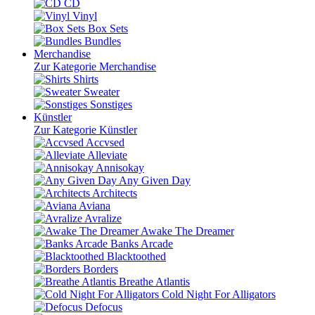
CD
Vinyl
Box Sets
Bundles
Merchandise
Zur Kategorie Merchandise
Shirts
Sweater
Sonstiges
Künstler
Zur Kategorie Künstler
Accvsed
Alleviate
Annisokay
Any Given Day
Architects
Aviana
Avralize
Awake The Dreamer
Banks Arcade
Blacktoothed
Borders
Breathe Atlantis
Cold Night For Alligators
Defocus