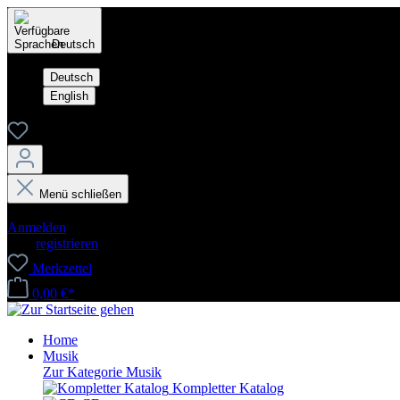
Deutsch
Deutsch
English
Menü schließen
Dein Konto
Anmelden
oder
registrieren
Merkzettel
0,00 €*
Home
Musik
Zur Kategorie Musik
Kompletter Katalog