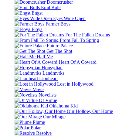
Doomcrusher
Emil Bulls
Engst
Eyes Wide Open
Farmer Boys
Floya
For The Fallen Dreams
From Fall To Spring
Future Palace
Get The Shot
Half Me
Heart Of A Coward
Hopsydian
Landmvrks
Lionheart
Lost in Hollywood
Mavis
Novelists
Of Virtue
Oklahoma Kid
Our Hollow, Our Home
Our Mirage
Plume
Polar
Resolve