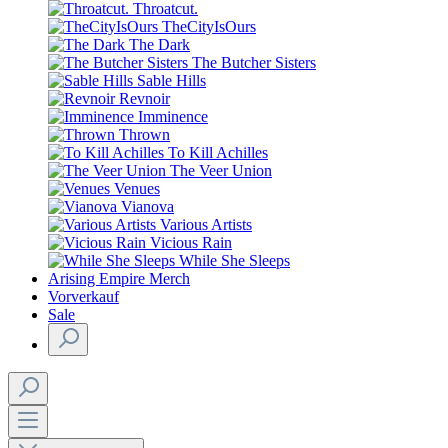
Throatcut.
TheCityIsOurs
The Dark
The Butcher Sisters
Sable Hills
Revnoir
Imminence
Thrown
To Kill Achilles
The Veer Union
Venues
Vianova
Various Artists
Vicious Rain
While She Sleeps
Arising Empire Merch
Vorverkauf
Sale