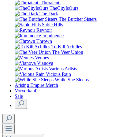
Throatcut.
TheCityIsOurs
The Dark
The Butcher Sisters
Sable Hills
Revnoir
Imminence
Thrown
To Kill Achilles
The Veer Union
Venues
Vianova
Various Artists
Vicious Rain
While She Sleeps
Arising Empire Merch
Vorverkauf
Sale