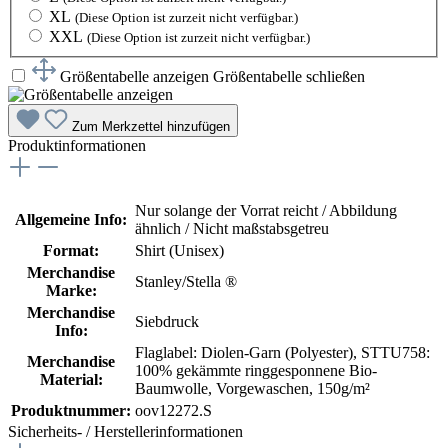
XL
(Diese Option ist zurzeit nicht verfügbar.)
XXL
(Diese Option ist zurzeit nicht verfügbar.)
Größentabelle anzeigen
Größentabelle schließen
Zum Merkzettel hinzufügen
Produktinformationen
Nur solange der Vorrat reicht / Abbildung
Allgemeine Info:
ähnlich / Nicht maßstabsgetreu
Format:
Shirt (Unisex)
Merchandise
Stanley/Stella ®
Marke:
Merchandise
Siebdruck
Info:
Flaglabel: Diolen-Garn (Polyester)
, STTU758:
Merchandise
100% gekämmte ringgesponnene Bio-
Material:
Baumwolle, Vorgewaschen, 150g/m²
Produktnummer:
oov12272.S
Sicherheits- / Herstellerinformationen