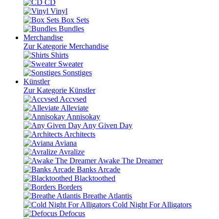
CD
Vinyl
Box Sets
Bundles
Merchandise
Zur Kategorie Merchandise
Shirts
Sweater
Sonstiges
Künstler
Zur Kategorie Künstler
Accvsed
Alleviate
Annisokay
Any Given Day
Architects
Aviana
Avralize
Awake The Dreamer
Banks Arcade
Blacktoothed
Borders
Breathe Atlantis
Cold Night For Alligators
Defocus