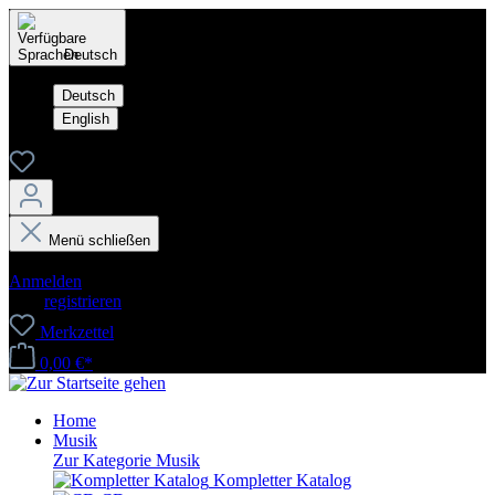
Deutsch
Deutsch
English
Menü schließen
Dein Konto
Anmelden
oder
registrieren
Merkzettel
0,00 €*
Home
Musik
Zur Kategorie Musik
Kompletter Katalog