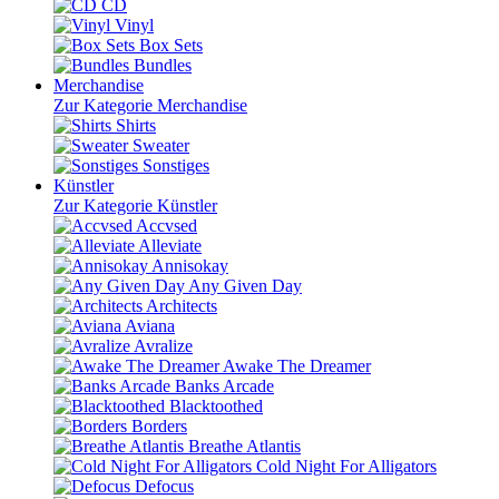
CD
Vinyl
Box Sets
Bundles
Merchandise
Zur Kategorie Merchandise
Shirts
Sweater
Sonstiges
Künstler
Zur Kategorie Künstler
Accvsed
Alleviate
Annisokay
Any Given Day
Architects
Aviana
Avralize
Awake The Dreamer
Banks Arcade
Blacktoothed
Borders
Breathe Atlantis
Cold Night For Alligators
Defocus