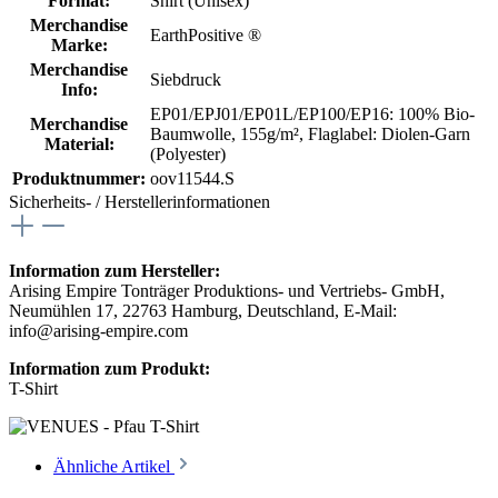
Format:
Shirt (Unisex)
Merchandise
EarthPositive ®
Marke:
Merchandise
Siebdruck
Info:
EP01/EPJ01/EP01L/EP100/EP16: 100% Bio-
Merchandise
Baumwolle, 155g/m²
, Flaglabel: Diolen-Garn
Material:
(Polyester)
Produktnummer:
oov11544.S
Sicherheits- / Herstellerinformationen
Information zum Hersteller:
Arising Empire Tonträger Produktions- und Vertriebs- GmbH,
Neumühlen 17, 22763 Hamburg, Deutschland, E-Mail:
info@arising-empire.com
Information zum Produkt:
T-Shirt
Ähnliche Artikel