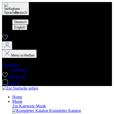
Deutsch
Deutsch
English
Menü schließen
Dein Konto
Anmelden
oder
registrieren
Merkzettel
0,00 €*
Home
Musik
Zur Kategorie Musik
Kompletter Katalog