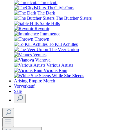
Throatcut.
TheCityIsOurs
The Dark
The Butcher Sisters
Sable Hills
Revnoir
Imminence
Thrown
To Kill Achilles
The Veer Union
Venues
Vianova
Various Artists
Vicious Rain
While She Sleeps
Arising Empire Merch
Vorverkauf
Sale