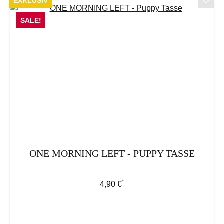
EXKLUSIV
SALE!
ONE MORNING LEFT - PUPPY TASSE
*
Regulärer Preis:
4,90 €