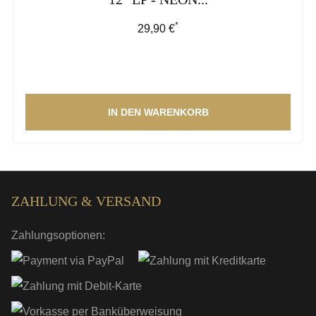
*
Regulärer Preis:
29,90 €
IN DEN WARENKORB
ZAHLUNG & VERSAND
Zahlungsoptionen: