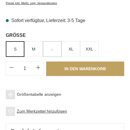
Preise inkl. MwSt. zzgl. Versandkosten
Sofort verfügbar, Lieferzeit: 3-5 Tage
auswählen
GRÖSSE
S
M
L
XL
XXL
(DIESE OPTION IST ZURZEIT NICHT VERFÜGBA
Produkt Anzahl: Gib den gewünschten Wert e
IN DEN WARENKORB
Größentabelle anzeigen
Zum Merkzettel hinzufügen