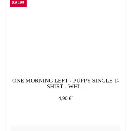
SALE!
ONE MORNING LEFT - PUPPY SINGLE T-
SHIRT - WHI...
*
Regulärer Preis:
4,90 €