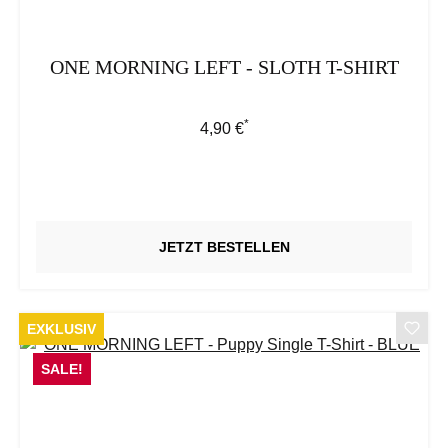
ONE MORNING LEFT - SLOTH T-SHIRT
*
Regulärer Preis:
4,90 €
JETZT BESTELLEN
EXKLUSIV
SALE!