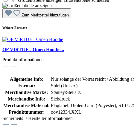
Größentabelle anzeigen
Größentabelle schließen
Zum Merkzettel hinzufügen
Weitere Formate
OF VIRTUE - Omen Hoodie...
Produktinformationen
Allgemeine Info:
Nur solange der Vorrat reicht / Abbildung ä
Format:
Shirt (Unisex)
Merchandise Marke:
Stanley/Stella ®
Merchandise Info:
Siebdruck
Merchandise Material:
Flaglabel: Diolen-Garn (Polyester)
, STTU75
Produktnummer:
oov12334.XXL
Sicherheits- / Herstellerinformationen