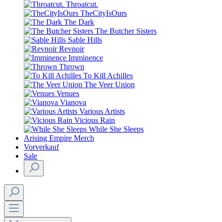
Throatcut.
TheCityIsOurs
The Dark
The Butcher Sisters
Sable Hills
Revnoir
Imminence
Thrown
To Kill Achilles
The Veer Union
Venues
Vianova
Various Artists
Vicious Rain
While She Sleeps
Arising Empire Merch
Vorverkauf
Sale