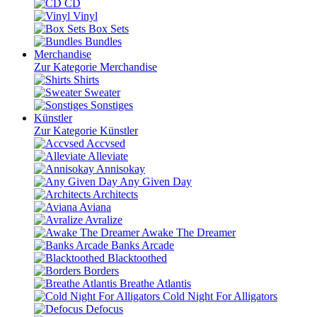
CD
Vinyl
Box Sets
Bundles
Merchandise
Zur Kategorie Merchandise
Shirts
Sweater
Sonstiges
Künstler
Zur Kategorie Künstler
Accvsed
Alleviate
Annisokay
Any Given Day
Architects
Aviana
Avralize
Awake The Dreamer
Banks Arcade
Blacktoothed
Borders
Breathe Atlantis
Cold Night For Alligators
Defocus