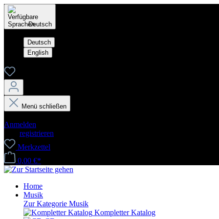
Deutsch
Deutsch
English
Menü schließen
Dein Konto
Anmelden
oder
registrieren
Merkzettel
0,00 €*
Home
Musik
Zur Kategorie Musik
Kompletter Katalog