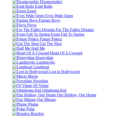
Doomcrusher
Emil Bulls
Engst
Eyes Wide Open
Farmer Boys
Floya
For The Fallen Dreams
From Fall To Spring
Future Palace
Get The Shot
Half Me
Heart Of A Coward
Hopsydian
Landmvrks
Lionheart
Lost in Hollywood
Mavis
Novelists
Of Virtue
Oklahoma Kid
Our Hollow, Our Home
Our Mirage
Plume
Polar
Resolve