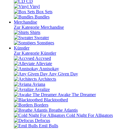
CD
Vinyl
Box Sets
Bundles
Merchandise
Zur Kategorie Merchandise
Shirts
Sweater
Sonstiges
Künstler
Zur Kategorie Künstler
Accvsed
Alleviate
Annisokay
Any Given Day
Architects
Aviana
Avralize
Awake The Dreamer
Blacktoothed
Borders
Breathe Atlantis
Cold Night For Alligators
Defocus
Emil Bulls