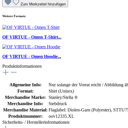
Zum Merkzettel hinzufügen
Weitere Formate
OF VIRTUE - Omen T-Shirt...
OF VIRTUE - Omen Hoodie...
Produktinformationen
Allgemeine Info:
Nur solange der Vorrat reicht / Abbildung ä
Format:
Shirt (Unisex)
Merchandise Marke:
Stanley/Stella ®
Merchandise Info:
Siebdruck
Merchandise Material:
Flaglabel: Diolen-Garn (Polyester)
, STTU75
Produktnummer:
oov12335.XL
Sicherheits- / Herstellerinformationen