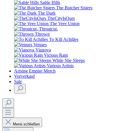
Sable Hills
The Butcher Sisters
The Dark
TheCityIsOurs
The Veer Union
Throatcut.
Thrown
To Kill Achilles
Venues
Vianova
Vicious Rain
While She Sleeps
Various Artists
Arising Empire Merch
Vorverkauf
Sale
Menü schließen