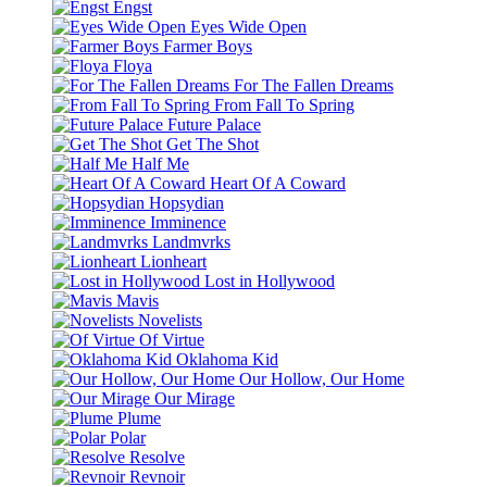
Engst
Eyes Wide Open
Farmer Boys
Floya
For The Fallen Dreams
From Fall To Spring
Future Palace
Get The Shot
Half Me
Heart Of A Coward
Hopsydian
Imminence
Landmvrks
Lionheart
Lost in Hollywood
Mavis
Novelists
Of Virtue
Oklahoma Kid
Our Hollow, Our Home
Our Mirage
Plume
Polar
Resolve
Revnoir