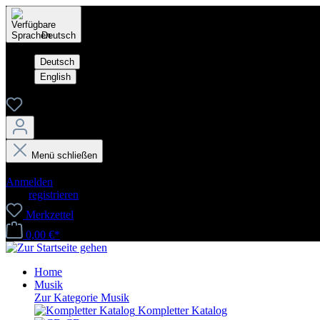
Deutsch
Deutsch
English
Menü schließen
Dein Konto
Anmelden
oder
registrieren
Merkzettel
0,00 €*
Home
Musik
Zur Kategorie Musik
Kompletter Katalog