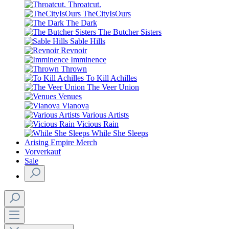
Throatcut.
TheCityIsOurs
The Dark
The Butcher Sisters
Sable Hills
Revnoir
Imminence
Thrown
To Kill Achilles
The Veer Union
Venues
Vianova
Various Artists
Vicious Rain
While She Sleeps
Arising Empire Merch
Vorverkauf
Sale