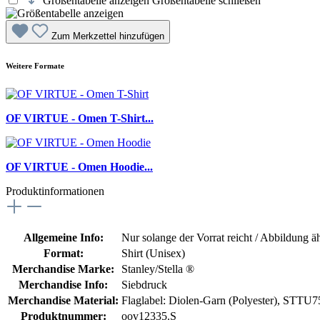
Größentabelle anzeigen
Größentabelle schließen
Zum Merkzettel hinzufügen
Weitere Formate
OF VIRTUE - Omen T-Shirt...
OF VIRTUE - Omen Hoodie...
Produktinformationen
Allgemeine Info:
Nur solange der Vorrat reicht / Abbildung ä
Format:
Shirt (Unisex)
Merchandise Marke:
Stanley/Stella ®
Merchandise Info:
Siebdruck
Merchandise Material:
Flaglabel: Diolen-Garn (Polyester)
, STTU75
Produktnummer:
oov12335.S