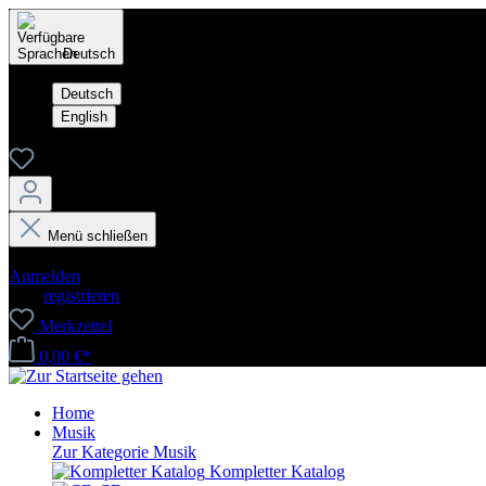
Deutsch
Deutsch
English
Menü schließen
Dein Konto
Anmelden
oder
registrieren
Merkzettel
0,00 €*
Home
Musik
Zur Kategorie Musik
Kompletter Katalog