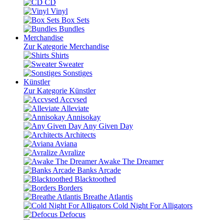
CD
Vinyl
Box Sets
Bundles
Merchandise
Zur Kategorie Merchandise
Shirts
Sweater
Sonstiges
Künstler
Zur Kategorie Künstler
Accvsed
Alleviate
Annisokay
Any Given Day
Architects
Aviana
Avralize
Awake The Dreamer
Banks Arcade
Blacktoothed
Borders
Breathe Atlantis
Cold Night For Alligators
Defocus