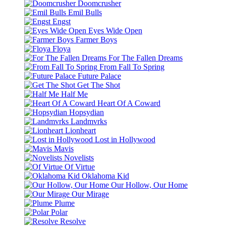
Doomcrusher
Emil Bulls
Engst
Eyes Wide Open
Farmer Boys
Floya
For The Fallen Dreams
From Fall To Spring
Future Palace
Get The Shot
Half Me
Heart Of A Coward
Hopsydian
Landmvrks
Lionheart
Lost in Hollywood
Mavis
Novelists
Of Virtue
Oklahoma Kid
Our Hollow, Our Home
Our Mirage
Plume
Polar
Resolve