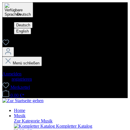
Deutsch
Deutsch
English
Menü schließen
Dein Konto
Anmelden
oder
registrieren
Merkzettel
0,00 €*
Home
Musik
Zur Kategorie Musik
Kompletter Katalog