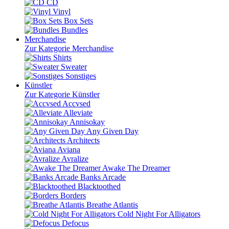
CD
Vinyl
Box Sets
Bundles
Merchandise
Zur Kategorie Merchandise
Shirts
Sweater
Sonstiges
Künstler
Zur Kategorie Künstler
Accvsed
Alleviate
Annisokay
Any Given Day
Architects
Aviana
Avralize
Awake The Dreamer
Banks Arcade
Blacktoothed
Borders
Breathe Atlantis
Cold Night For Alligators
Defocus