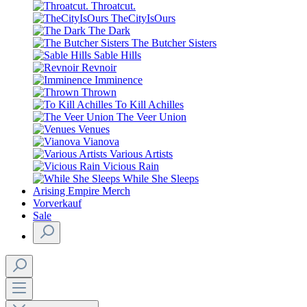
Throatcut.
TheCityIsOurs
The Dark
The Butcher Sisters
Sable Hills
Revnoir
Imminence
Thrown
To Kill Achilles
The Veer Union
Venues
Vianova
Various Artists
Vicious Rain
While She Sleeps
Arising Empire Merch
Vorverkauf
Sale