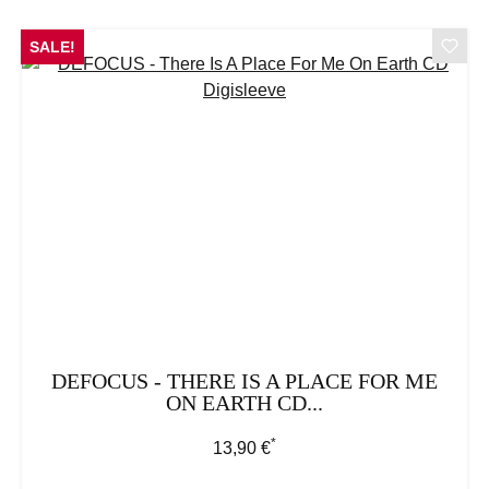
SALE!
DEFOCUS - THERE IS A PLACE FOR ME
ON EARTH CD...
*
Regulärer Preis:
13,90 €