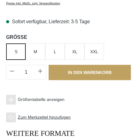
Preise inkl. MwSt. zzgl. Versandkosten
Sofort verfügbar, Lieferzeit: 3-5 Tage
auswählen
GRÖSSE
S
M
L
XL
XXL
Produkt Anzahl: Gib den gewünschten Wert e
IN DEN WARENKORB
Größentabelle anzeigen
Zum Merkzettel hinzufügen
WEITERE FORMATE