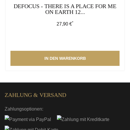
DEFOCUS - THERE IS A PLACE FOR ME
ON EARTH 12...
*
Regulärer Preis:
27,90 €
IN DEN WARENKORB
ZAHLUNG & VERSAND
Zahlungsoptionen: