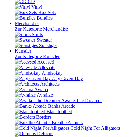
CD
Vinyl
Box Sets
Bundles
Merchandise
Zur Kategorie Merchandise
Shirts
Sweater
Sonstiges
Künstler
Zur Kategorie Künstler
Accvsed
Alleviate
Annisokay
Any Given Day
Architects
Aviana
Avralize
Awake The Dreamer
Banks Arcade
Blacktoothed
Borders
Breathe Atlantis
Cold Night For Alligators
Defocus