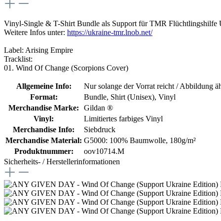
Vinyl-Single & T-Shirt Bundle als Support für TMR Flüchtlingshilfe 
Weitere Infos unter:
https://ukraine-tmr.lnob.net/
Label: Arising Empire
Tracklist:
01. Wind Of Change (Scorpions Cover)
Allgemeine Info:
Nur solange der Vorrat reicht / Abbildung ä
Format:
Bundle
, Shirt (Unisex)
, Vinyl
Merchandise Marke:
Gildan ®
Vinyl:
Limitiertes farbiges Vinyl
Merchandise Info:
Siebdruck
Merchandise Material:
G5000: 100% Baumwolle, 180g/m²
Produktnummer:
oov10714.M
Sicherheits- / Herstellerinformationen