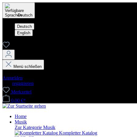
Deutsch
Deutsch
English
Menü schließen
Dein Konto
Anmelden
oder
registrieren
Merkzettel
0,00 €*
Home
Musik
Zur Kategorie Musik
Kompletter Katalog