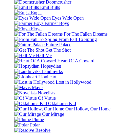
Doomcrusher
Emil Bulls
Engst
Eyes Wide Open
Farmer Boys
Floya
For The Fallen Dreams
From Fall To Spring
Future Palace
Get The Shot
Half Me
Heart Of A Coward
Hopsydian
Landmvrks
Lionheart
Lost in Hollywood
Mavis
Novelists
Of Virtue
Oklahoma Kid
Our Hollow, Our Home
Our Mirage
Plume
Polar
Resolve