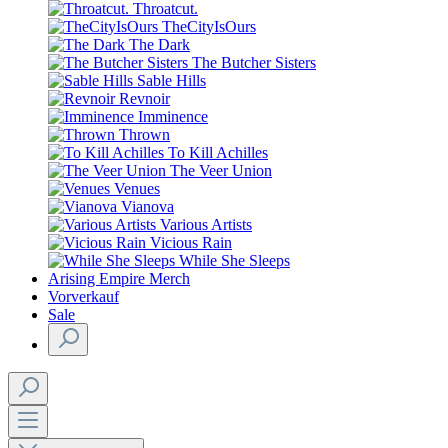
Throatcut.
TheCityIsOurs
The Dark
The Butcher Sisters
Sable Hills
Revnoir
Imminence
Thrown
To Kill Achilles
The Veer Union
Venues
Vianova
Various Artists
Vicious Rain
While She Sleeps
Arising Empire Merch
Vorverkauf
Sale