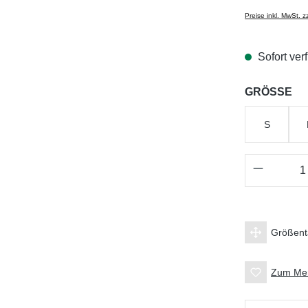
Preise inkl. MwSt. 
Sofort verf
au
GRÖSSE
S
Produkt 
Größent
Zum Mer