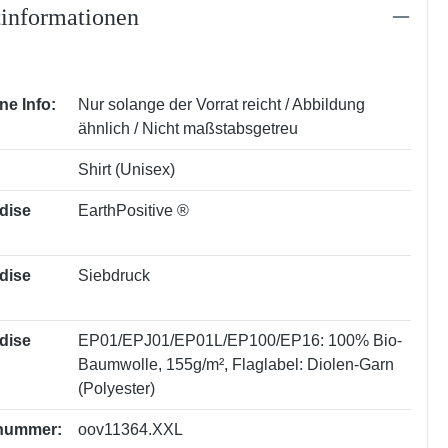
informationen
ne Info:
Nur solange der Vorrat reicht / Abbildung
ähnlich / Nicht maßstabsgetreu
Shirt (Unisex)
dise
EarthPositive ®
dise
Siebdruck
dise
EP01/EPJ01/EP01L/EP100/EP16: 100% Bio-
Baumwolle, 155g/m²
, Flaglabel: Diolen-Garn
(Polyester)
nummer:
oov11364.XXL