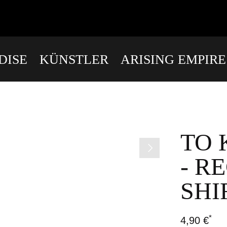
DISE
KÜNSTLER
ARISING EMPIR
TO 
- R
SHI
*
4,90 €