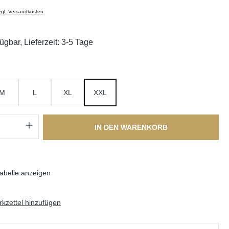
zzgl. Versandkosten
ügbar, Lieferzeit: 3-5 Tage
swählen
M
L
XL
XXL
Anzahl: Gib den gewünschten Wert ein oder
IN DEN WARENKORB
abelle anzeigen
kzettel hinzufügen