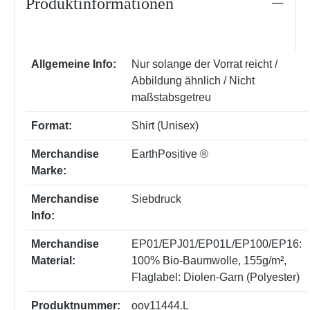
Produktinformationen
Allgemeine Info:
Nur solange der Vorrat reicht /
Abbildung ähnlich / Nicht
maßstabsgetreu
Format:
Shirt (Unisex)
Merchandise
EarthPositive ®
Marke:
Merchandise
Siebdruck
Info:
Merchandise
EP01/EPJ01/EP01L/EP100/EP16:
Material:
100% Bio-Baumwolle, 155g/m²
,
Flaglabel: Diolen-Garn (Polyester)
Produktnummer:
oov11444.L