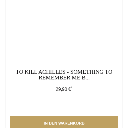
TO KILL ACHILLES - SOMETHING TO
REMEMBER ME B...
*
Regulärer Preis:
29,90 €
IN DEN WARENKORB