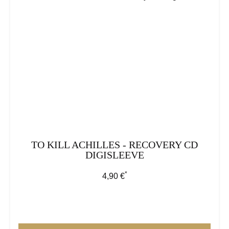
TO KILL ACHILLES - RECOVERY CD
DIGISLEEVE
*
Regulärer Preis:
4,90 €