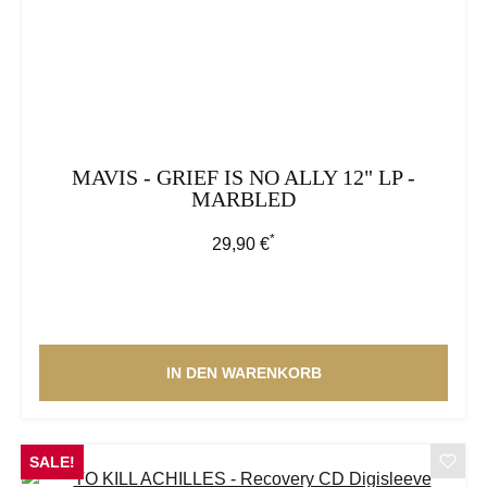
MAVIS - GRIEF IS NO ALLY 12" LP -
MARBLED
*
Regulärer Preis:
29,90 €
IN DEN WARENKORB
SALE!