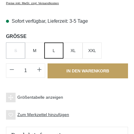
Preise inkl. MwSt. zzgl. Versandkosten
Sofort verfügbar, Lieferzeit: 3-5 Tage
auswählen
GRÖSSE
S
M
L
XL
XXL
(DIESE OPTION IST ZURZEIT NICHT VERFÜGBAR.)
Produkt Anzahl: Gib den gewünschten Wert e
IN DEN WARENKORB
Größentabelle anzeigen
Zum Merkzettel hinzufügen