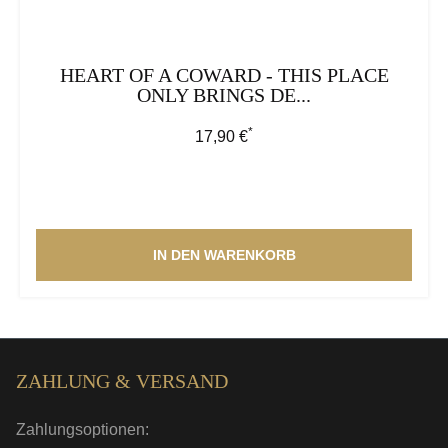
HEART OF A COWARD - THIS PLACE
ONLY BRINGS DE...
*
Regulärer Preis:
17,90 €
IN DEN WARENKORB
ZAHLUNG & VERSAND
Zahlungsoptionen: