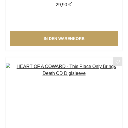
*
Regulärer Preis:
29,90 €
IN DEN WARENKORB