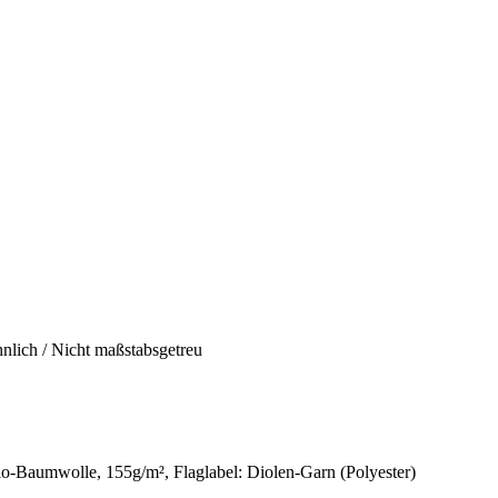
hnlich / Nicht maßstabsgetreu
o-Baumwolle, 155g/m²
, Flaglabel: Diolen-Garn (Polyester)