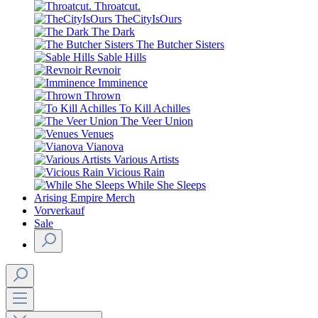
Throatcut.
TheCityIsOurs
The Dark
The Butcher Sisters
Sable Hills
Revnoir
Imminence
Thrown
To Kill Achilles
The Veer Union
Venues
Vianova
Various Artists
Vicious Rain
While She Sleeps
Arising Empire Merch
Vorverkauf
Sale