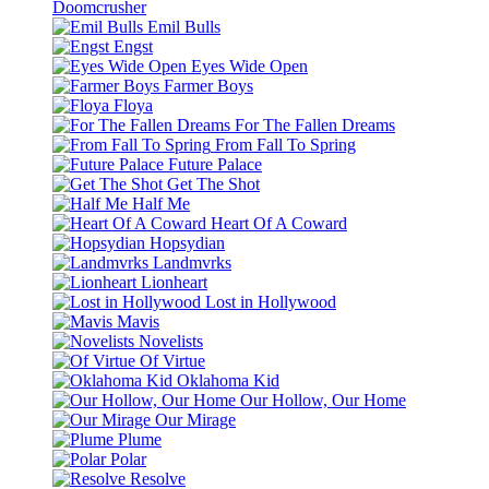
Doomcrusher
Emil Bulls
Engst
Eyes Wide Open
Farmer Boys
Floya
For The Fallen Dreams
From Fall To Spring
Future Palace
Get The Shot
Half Me
Heart Of A Coward
Hopsydian
Landmvrks
Lionheart
Lost in Hollywood
Mavis
Novelists
Of Virtue
Oklahoma Kid
Our Hollow, Our Home
Our Mirage
Plume
Polar
Resolve