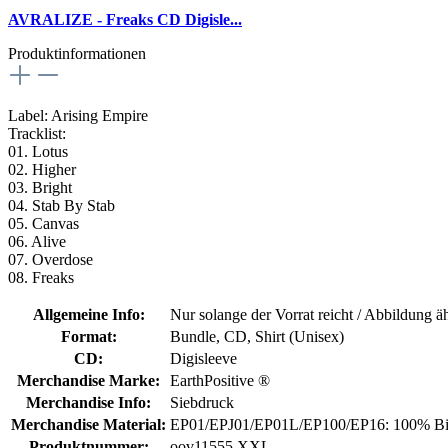
AVRALIZE - Freaks CD Digisle...
Produktinformationen
Label: Arising Empire
Tracklist:
01. Lotus
02. Higher
03. Bright
04. Stab By Stab
05. Canvas
06. Alive
07. Overdose
08. Freaks
Allgemeine Info:
Nur solange der Vorrat reicht / Abbildung ä
Format:
Bundle
, CD
, Shirt (Unisex)
CD:
Digisleeve
Merchandise Marke:
EarthPositive ®
Merchandise Info:
Siebdruck
Merchandise Material:
EP01/EPJ01/EP01L/EP100/EP16: 100% Bi
Produktnummer:
oov11555.XXL