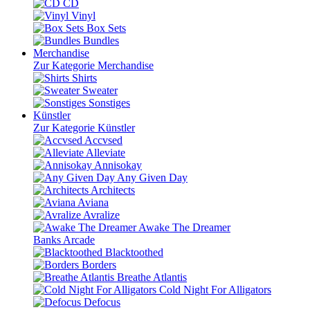
CD
Vinyl
Box Sets
Bundles
Merchandise
Zur Kategorie Merchandise
Shirts
Sweater
Sonstiges
Künstler
Zur Kategorie Künstler
Accvsed
Alleviate
Annisokay
Any Given Day
Architects
Aviana
Avralize
Awake The Dreamer
Banks Arcade
Blacktoothed
Borders
Breathe Atlantis
Cold Night For Alligators
Defocus