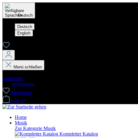
Deutsch
Deutsch
English
Menü schließen
Dein Konto
Anmelden
oder
registrieren
Merkzettel
0,00 €*
Home
Musik
Zur Kategorie Musik
Kompletter Katalog